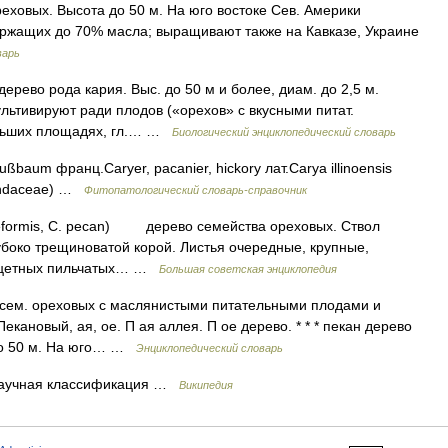
еховых. Высота до 50 м. На юго востоке Сев. Америки
ержащих до 70% масла; выращивают также на Кавказе, Украине
варь
, дерево рода кария. Выс. до 50 м и более, диам. до 2,5 м.
ультивируют ради плодов («орехов» с вкусными питат.
ольших площадях, гл.… …
Биологический энциклопедический словарь
ßbaum франц.Caryer, pacanier, hickory лат.Carya illinoensis
glandaceae) …
Фитопатологический словарь-справочник
ivaeformis, С. pecan) дерево семейства ореховых. Ствол
лубоко трещиноватой корой. Листья очередные, крупные,
анцетных пильчатых… …
Большая советская энциклопедия
о сем. ореховых с маслянистыми питательными плодами и
екановый, ая, ое. П ая аллея. П ое дерево. * * * пекан дерево
 до 50 м. На юго… …
Энциклопедический словарь
Научная классификация …
Википедия