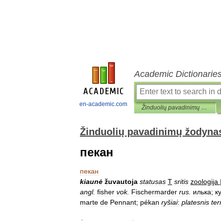
Academic Dictionarie
en-academic.com
Žinduolių pavadinimų žodynas
Žinduolių pavadinimų žodyna
пекан
пекан
kiaunė
žuvautoja
statusas
T
sritis
zoologija
angl
.
fisher
vok
.
Fischermarder
rus
.
илька
;
к
marte
de
Pennant
;
pékan
ryšiai
:
platesnis
te