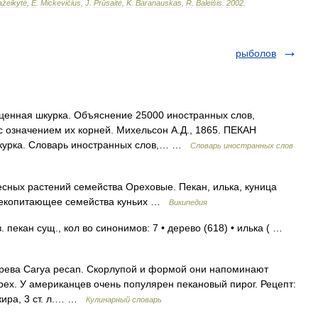
žeikytė
,
E
.
Mickevičius
,
J
.
Prūsaitė
,
K
.
Baranauskas
,
R
.
Baleišis
.
2002
.
рыболов
ценная шкурка. Объяснение 25000 иностранных слов,
с означением их корней. Михельсон А.Д., 1865. ПЕКАН
шкурка. Словарь иностранных слов,… …
Словарь иностранных слов
евесных растений семейства Ореховые. Пекан, илька, куница
млекопитающее семейства куньих …
Википедия
пекан сущ., кол во синонимов: 7 • дерево (618) • илька ( …
рева Carya pecan. Скорлупой и формой они напоминают
рех. У американцев очень популярен пекановый пирог. Рецепт:
 жира, 3 ст. л.… …
Кулинарный словарь