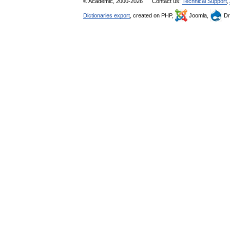
© Academic, 2000-2026
Contact us:
Technical Support
,
Dictionaries export
, created on PHP,
Joomla,
Dr