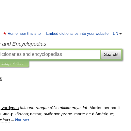
Remember this site
Embed dictionaries into your website
EN
s and Encyclopedias
Search!
Interpretations
s
|
vardynas
taksono
rangas
rūšis
atitikmenys
:
lot
.
Martes
pennanti
уница
-
рыболов
;
пекан
;
рыболов
pranc
.
marte
de
d
’
Amérique
;
rminas
–
kiaunės