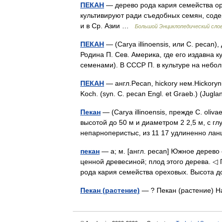
ПЕКАН
— дерево рода кария семейства ор
культивируют ради съедобных семян, сод
и в Ср. Азии …
Большой Энциклопедический сло
ПЕКАН
— (Carya illinoensis, или С. pecan)
Родина П. Сев. Америка, где его издавна к
семенами). В СССР П. в культуре на неб
ПЕКАН
— англ.Pecan, hickory нем.Hickorynu
Koch. (syn. C. pecan Engl. et Graeb.) (Ju
Пекан
— (Carya illinoensis, прежде С. ol
высотой до 50 м и диаметром 2 2,5 м, с г
непарноперистыс, из 11 17 удлиненно л
пекан
— а; м. [англ. pecan] Южное дерев
ценной древесиной; плод этого дерева. ◁ П
рода кария семейства ореховых. Высота
Пекан (растение)
— ? Пекан (растение) 