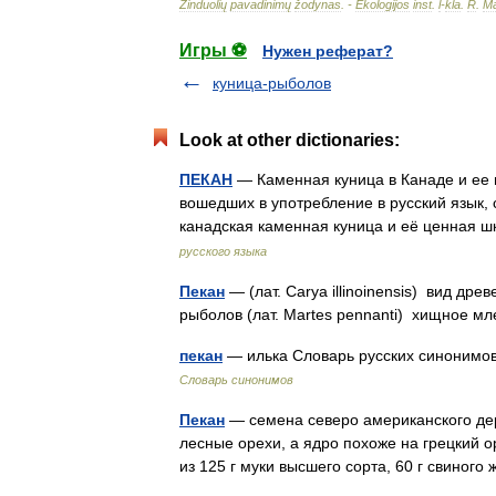
Žinduolių
pavadinimų
žodynas
. -
Ekologijos
inst
.
l
-
kla
.
R
.
Ma
Игры ⚽
Нужен реферат?
куница-рыболов
Look at other dictionaries:
ПЕКАН
— Каменная куница в Канаде и ее 
вошедших в употребление в русский язык, 
канадская каменная куница и её ценная 
русского языка
Пекан
— (лат. Carya illinoinensis) вид др
рыболов (лат. Martes pennanti) хищное 
пекан
— илька Словарь русских синонимов. 
Словарь синонимов
Пекан
— семена северо американского де
лесные орехи, а ядро похоже на грецкий о
из 125 г муки высшего сорта, 60 г свиного