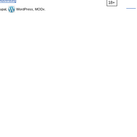
Advertising
18+
upal,
WordPress, MODx.